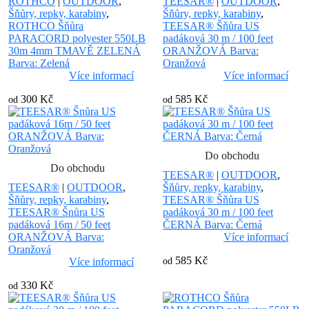
ROTHCO
|
OUTDOOR
,
TEESAR®
|
OUTDOOR
,
Šňůry, repky, karabiny
,
Šňůry, repky, karabiny
,
ROTHCO Šňůra
TEESAR® Šňůra US
PARACORD polyester 550LB
padáková 30 m / 100 feet
30m 4mm TMAVĚ ZELENÁ
ORANŽOVÁ Barva:
Barva: Zelená
Oranžová
Více informací
Více informací
300 Kč
585 Kč
od
od
Do obchodu
Do obchodu
TEESAR®
|
OUTDOOR
,
TEESAR®
|
OUTDOOR
,
Šňůry, repky, karabiny
,
Šňůry, repky, karabiny
,
TEESAR® Šňůra US
TEESAR® Šnůra US
padáková 30 m / 100 feet
padáková 16m / 50 feet
ČERNÁ Barva: Černá
ORANŽOVÁ Barva:
Více informací
Oranžová
585 Kč
Více informací
od
330 Kč
od