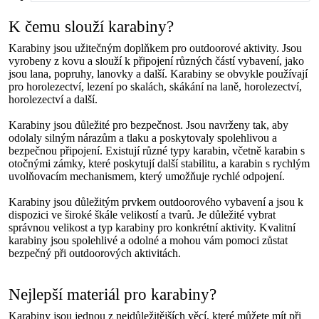
K čemu slouží karabiny?
Karabiny jsou užitečným doplňkem pro outdoorové aktivity. Jsou
vyrobeny z kovu a slouží k připojení různých částí vybavení, jako
jsou lana, popruhy, lanovky a další. Karabiny se obvykle používají
pro horolezectví, lezení po skalách, skákání na laně, horolezectví,
horolezectví a další.
Karabiny jsou důležité pro bezpečnost. Jsou navrženy tak, aby
odolaly silným nárazům a tlaku a poskytovaly spolehlivou a
bezpečnou připojení. Existují různé typy karabin, včetně karabin s
otočnými zámky, které poskytují další stabilitu, a karabin s rychlým
uvolňovacím mechanismem, který umožňuje rychlé odpojení.
Karabiny jsou důležitým prvkem outdoorového vybavení a jsou k
dispozici ve široké škále velikostí a tvarů. Je důležité vybrat
správnou velikost a typ karabiny pro konkrétní aktivity. Kvalitní
karabiny jsou spolehlivé a odolné a mohou vám pomoci zůstat
bezpečný při outdoorových aktivitách.
Nejlepší materiál pro karabiny?
Karabiny jsou jednou z nejdůležitějších věcí, které můžete mít při