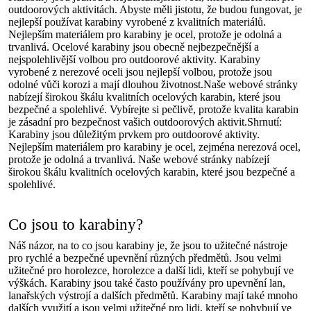
outdoorových aktivitách. Abyste měli jistotu, že budou fungovat, je
nejlepší používat karabiny vyrobené z kvalitních materiálů.
Nejlepším materiálem pro karabiny je ocel, protože je odolná a
trvanlivá. Ocelové karabiny jsou obecně nejbezpečnější a
nejspolehlivější volbou pro outdoorové aktivity. Karabiny
vyrobené z nerezové oceli jsou nejlepší volbou, protože jsou
odolné vůči korozi a mají dlouhou životnost.Naše webové stránky
nabízejí širokou škálu kvalitních ocelových karabin, které jsou
bezpečné a spolehlivé. Vybírejte si pečlivě, protože kvalita karabin
je zásadní pro bezpečnost vašich outdoorových aktivit.Shrnutí:
Karabiny jsou důležitým prvkem pro outdoorové aktivity.
Nejlepším materiálem pro karabiny je ocel, zejména nerezová ocel,
protože je odolná a trvanlivá. Naše webové stránky nabízejí
širokou škálu kvalitních ocelových karabin, které jsou bezpečné a
spolehlivé.
Co jsou to karabiny?
Náš názor, na to co jsou karabiny je, že jsou to užitečné nástroje
pro rychlé a bezpečné upevnění různých předmětů. Jsou velmi
užitečné pro horolezce, horolezce a další lidi, kteří se pohybují ve
výškách. Karabiny jsou také často používány pro upevnění lan,
lanařských výstrojí a dalších předmětů. Karabiny mají také mnoho
dalších využití a jsou velmi užitečné pro lidi, kteří se pohybují ve