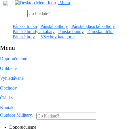
Menu
Pánská trička
Pánské kalhoty
Pánské klasické kalhoty
Pánské bundy a kabáty
Pánské bundy
Dámská trička
Pánské boty
Všechny kategorie
Menu
Doporučujeme
Oblíbené
Vyhledávané
Obchody
Články
Kontakt
Outdoor Millitary
.
Doporučujeme