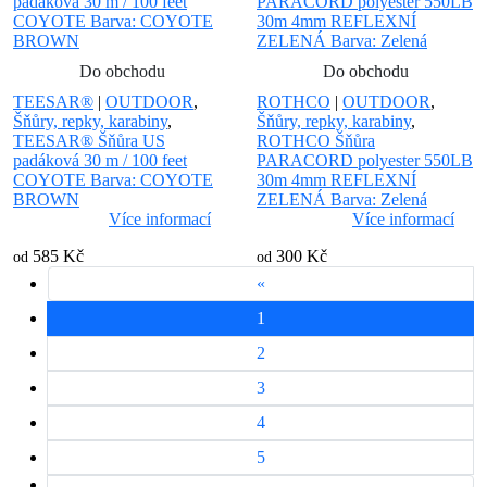
Do obchodu
Do obchodu
TEESAR®
|
OUTDOOR
,
ROTHCO
|
OUTDOOR
,
Šňůry, repky, karabiny
,
Šňůry, repky, karabiny
,
TEESAR® Šňůra US
ROTHCO Šňůra
padáková 30 m / 100 feet
PARACORD polyester 550LB
COYOTE Barva: COYOTE
30m 4mm REFLEXNÍ
BROWN
ZELENÁ Barva: Zelená
Více informací
Více informací
585 Kč
300 Kč
od
od
«
1
2
3
4
5