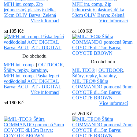
MFH int. comp. Zip
MFH int. comp. Zip
jednocestný plastový délka
jednocestný plastový délka
55cm OLIV Barva: Zelená
50cm OLIV Barva: Zelená
Více informací
Více informací
105 Kč
100 Kč
od
od
Do obchodu
Do obchodu
MFH int. comp.
|
OUTDOOR
,
Šňůry, repky, karabiny
,
MIL TEC®
|
OUTDOOR
,
MFH int. comp. Páska lepící
Šňůry, repky, karabiny
,
voděodolná ACU DIGITAL
MIL-TEC® Šňůra
Barva: ACU , AT - DIGITAL
COMMANDO pomocná 9mm
Více informací
COYOTE dl.15m Barva:
COYOTE BROWN
180 Kč
od
Více informací
260 Kč
od