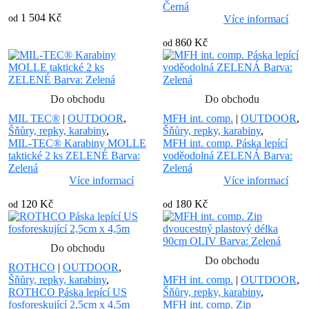
Černá
1 504 Kč
od
Více informací
860 Kč
od
Do obchodu
Do obchodu
MIL TEC®
|
OUTDOOR
,
MFH int. comp.
|
OUTDOOR
,
Šňůry, repky, karabiny
,
Šňůry, repky, karabiny
,
MIL-TEC® Karabiny MOLLE
MFH int. comp. Páska lepící
taktické 2 ks ZELENÉ Barva:
voděodolná ZELENÁ Barva:
Zelená
Zelená
Více informací
Více informací
120 Kč
180 Kč
od
od
Do obchodu
Do obchodu
ROTHCO
|
OUTDOOR
,
Šňůry, repky, karabiny
,
MFH int. comp.
|
OUTDOOR
,
ROTHCO Páska lepící US
Šňůry, repky, karabiny
,
fosforeskující 2,5cm x 4,5m
MFH int. comp. Zip