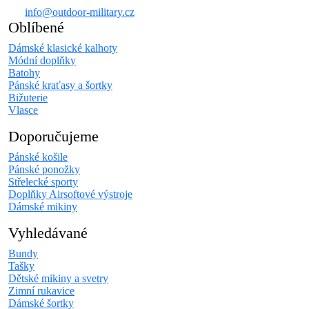
info@outdoor-military.cz
Oblíbené
Dámské klasické kalhoty
Módní doplňky
Batohy
Pánské kraťasy a šortky
Bižuterie
Vlasce
Doporučujeme
Pánské košile
Pánské ponožky
Střelecké sporty
Doplňky Airsoftové výstroje
Dámské mikiny
Vyhledávané
Bundy
Tašky
Dětské mikiny a svetry
Zimní rukavice
Dámské šortky