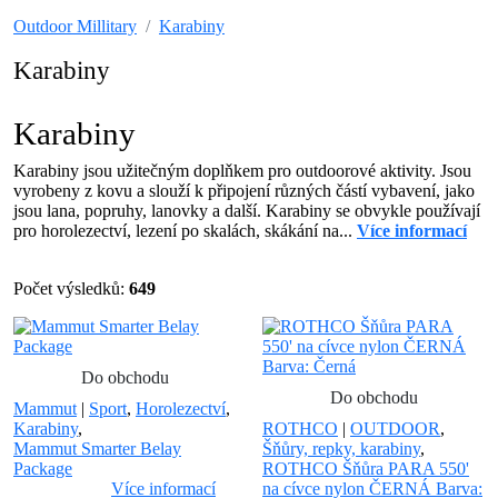
Outdoor Millitary
Karabiny
Karabiny
Karabiny
Karabiny jsou užitečným doplňkem pro outdoorové aktivity. Jsou
vyrobeny z kovu a slouží k připojení různých částí vybavení, jako
jsou lana, popruhy, lanovky a další. Karabiny se obvykle používají
pro horolezectví, lezení po skalách, skákání na...
Více informací
Počet výsledků:
649
Do obchodu
Do obchodu
Mammut
|
Sport
,
Horolezectví
,
Karabiny
,
ROTHCO
|
OUTDOOR
,
Mammut Smarter Belay
Šňůry, repky, karabiny
,
Package
ROTHCO Šňůra PARA 550'
Více informací
na cívce nylon ČERNÁ Barva: