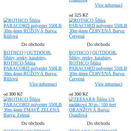
Více informací
325 Kč
od
Do obchodu
Do obchodu
ROTHCO
|
OUTDOOR
,
ROTHCO
|
OUTDOOR
,
Šňůry, repky, karabiny
,
Šňůry, repky, karabiny
,
ROTHCO Šňůra
ROTHCO Šňůra
PARACORD polyester 550LB
PARACORD polyester 550LB
30m 4mm RŮŽOVÁ Barva:
30m 4mm ČERVENÁ Barva:
Růžová
Červená
Více informací
Více informací
300 Kč
300 Kč
od
od
Do obchodu
Do obchodu