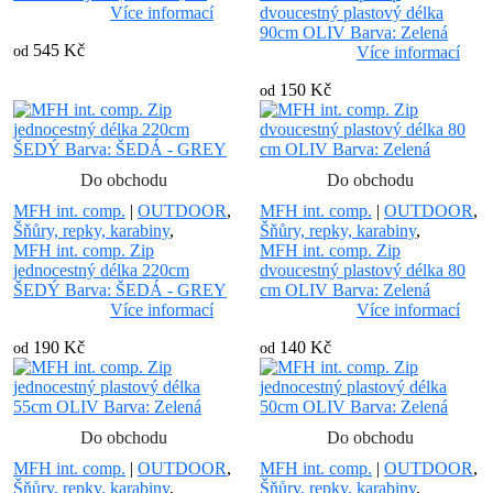
Více informací
dvoucestný plastový délka
90cm OLIV Barva: Zelená
545 Kč
od
Více informací
150 Kč
od
Do obchodu
Do obchodu
MFH int. comp.
|
OUTDOOR
,
MFH int. comp.
|
OUTDOOR
,
Šňůry, repky, karabiny
,
Šňůry, repky, karabiny
,
MFH int. comp. Zip
MFH int. comp. Zip
jednocestný délka 220cm
dvoucestný plastový délka 80
ŠEDÝ Barva: ŠEDÁ - GREY
cm OLIV Barva: Zelená
Více informací
Více informací
190 Kč
140 Kč
od
od
Do obchodu
Do obchodu
MFH int. comp.
|
OUTDOOR
,
MFH int. comp.
|
OUTDOOR
,
Šňůry, repky, karabiny
,
Šňůry, repky, karabiny
,