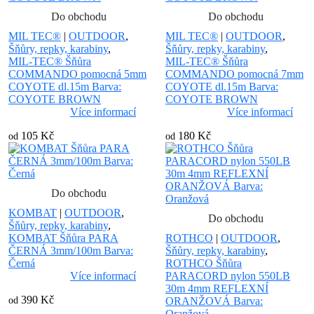
Do obchodu
Do obchodu
MIL TEC®
|
OUTDOOR
,
MIL TEC®
|
OUTDOOR
,
Šňůry, repky, karabiny
,
Šňůry, repky, karabiny
,
MIL-TEC® Šňůra
MIL-TEC® Šňůra
COMMANDO pomocná 5mm
COMMANDO pomocná 7mm
COYOTE dl.15m Barva:
COYOTE dl.15m Barva:
COYOTE BROWN
COYOTE BROWN
Více informací
Více informací
105 Kč
180 Kč
od
od
Do obchodu
KOMBAT
|
OUTDOOR
,
Do obchodu
Šňůry, repky, karabiny
,
KOMBAT Šňůra PARA
ROTHCO
|
OUTDOOR
,
ČERNÁ 3mm/100m Barva:
Šňůry, repky, karabiny
,
Černá
ROTHCO Šňůra
Více informací
PARACORD nylon 550LB
30m 4mm REFLEXNÍ
390 Kč
od
ORANŽOVÁ Barva:
Oranžová