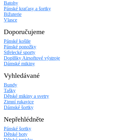
Batohy
Pánské kraťasy a šortky
Bižuterie
Vlasce
Doporučujeme
Pánské košile
Pánské ponožky
Střelecké sporty
Doplňky Airsoftové výstroje
Dámské mikiny
Vyhledávané
Bundy
Tašky
Dětské mikiny a svetry
Zimní rukavice
Dámské šortky
Nepřehlédněte
Pánské šortky
Dětské boty
Dětské tenisky