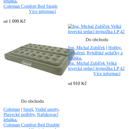
lehátka
,
Coleman Comfort Bed Single
Více informací
1 099 Kč
od
Do obchodu
Ing. Michal Zubíček
|
Hobby
,
Rybaření
,
Rybářské sedačky a
lehátka
,
Ing. Michal Zubíček Velká
lovecká sedací trojnožka LP 42
Více informací
910 Kč
od
Do obchodu
Coleman
|
Sport
,
Vodní sporty
,
Plavecké potřeby
,
Nafukovací
lehátka
,
Coleman Comfort Bed Double