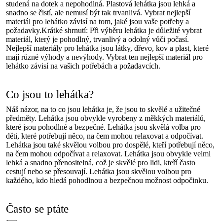
studená na dotek a nepohodlná. Plastová lehátka jsou lehká a
snadno se čistí, ale nemusí být tak trvanlivá. Vybrat nejlepší
materiál pro lehátko závisí na tom, jaké jsou vaše potřeby a
požadavky.Krátké shrnutí: Při výběru lehátka je důležité vybrat
materiál, který je pohodlný, trvanlivý a odolný vůči počasí.
Nejlepší materiály pro lehátka jsou látky, dřevo, kov a plast, které
mají různé výhody a nevýhody. Vybrat ten nejlepší materiál pro
lehátko závisí na vašich potřebách a požadavcích.
Co jsou to lehátka?
Náš názor, na to co jsou lehátka je, že jsou to skvělé a užitečné
předměty. Lehátka jsou obvykle vyrobeny z měkkých materiálů,
které jsou pohodlné a bezpečné. Lehátka jsou skvělá volba pro
děti, které potřebují něco, na čem mohou relaxovat a odpočívat.
Lehátka jsou také skvělou volbou pro dospělé, kteří potřebují něco,
na čem mohou odpočívat a relaxovat. Lehátka jsou obvykle velmi
lehká a snadno přenositelná, což je skvělé pro lidi, kteří často
cestují nebo se přesouvají. Lehátka jsou skvělou volbou pro
každého, kdo hledá pohodlnou a bezpečnou možnost odpočinku.
Často se ptáte