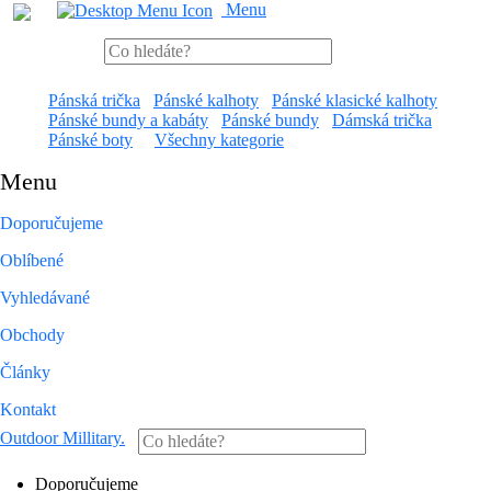
Menu
Pánská trička
Pánské kalhoty
Pánské klasické kalhoty
Pánské bundy a kabáty
Pánské bundy
Dámská trička
Pánské boty
Všechny kategorie
Menu
Doporučujeme
Oblíbené
Vyhledávané
Obchody
Články
Kontakt
Outdoor Millitary
.
Doporučujeme