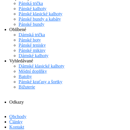
Pánská trička
Pánské kalhoty
Pánské klasické kalhoty
Pánské bundy a kabáty
Pánské bundy
Oblíbené
Dámská trička
Pánské boty
Pánské tenisky
Pánské mikiny
Dámské kalhoty
Vyhledávané
Dámské klasické kalhoty
Módní doplňky
Batohy
Pánské kraťasy a šortky
Bižuterie
Odkazy
Obchody
Články
Kontakt