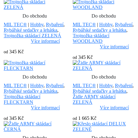
Do obchodu
Do obchodu
MIL TEC®
|
Hobby
,
Rybaření
,
MIL TEC®
|
Hobby
,
Rybaření
,
Rybářské sedačky a lehátka
,
Rybářské sedačky a lehátka
,
Trojnožka skládací ZELENÁ
Trojnožka skládací
Více informací
WOODLAND
Více informací
345 Kč
od
345 Kč
od
Do obchodu
Do obchodu
MIL TEC®
|
Hobby
,
Rybaření
,
MIL TEC®
|
Hobby
,
Rybaření
,
Rybářské sedačky a lehátka
,
Rybářské sedačky a lehátka
,
Trojnožka skládací
Židle ARMY skládací
FLECKTARN
ZELENÁ
Více informací
Více informací
345 Kč
1 665 Kč
od
od
Do obchodu
Do obchodu