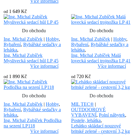
Více informací
1 649 Kč
od
Do obchodu
Do obchodu
Ing. Michal Zubíček
|
Hobby
,
Ing. Michal Zubíček
|
Hobby
,
Rybaření
,
Rybářské sedačky a
Rybaření
,
Rybářské sedačky a
lehátka
,
lehátka
,
Ing. Michal Zubíček
Ing. Michal Zubíček Malá
Myslivecká sedací hůl LP 45
lovecká sedací trojnožka LP 41
Více informací
Více informací
1 890 Kč
720 Kč
od
od
Do obchodu
Do obchodu
Ing. Michal Zubíček
|
Hobby
,
MIL TEC®
|
Rybaření
,
Rybářské sedačky a
OUTDOOROVÉ
lehátka
,
VYBAVENÍ
,
Polní nábytek
,
Ing. Michal Zubíček Podložka
Postele, lehátka
,
na sezení LP118
Lehátko skládací nouzové
Více informací
britské zelené - cestovní 3,2 kg