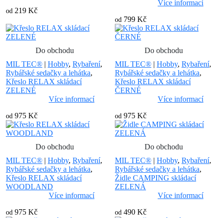
Více informací
219 Kč
od
799 Kč
od
Do obchodu
Do obchodu
MIL TEC®
|
Hobby
,
Rybaření
,
MIL TEC®
|
Hobby
,
Rybaření
,
Rybářské sedačky a lehátka
,
Rybářské sedačky a lehátka
,
Křeslo RELAX skládací
Křeslo RELAX skládací
ZELENÉ
ČERNÉ
Více informací
Více informací
975 Kč
975 Kč
od
od
Do obchodu
Do obchodu
MIL TEC®
|
Hobby
,
Rybaření
,
MIL TEC®
|
Hobby
,
Rybaření
,
Rybářské sedačky a lehátka
,
Rybářské sedačky a lehátka
,
Křeslo RELAX skládací
Židle CAMPING skládací
WOODLAND
ZELENÁ
Více informací
Více informací
975 Kč
490 Kč
od
od