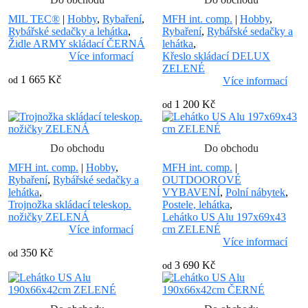
MIL TEC®
|
Hobby
,
Rybaření
,
MFH int. comp.
|
Hobby
,
Rybářské sedačky a lehátka
,
Rybaření
,
Rybářské sedačky a
Židle ARMY skládací ČERNÁ
lehátka
,
Více informací
Křeslo skládací DELUX
ZELENÉ
1 665 Kč
od
Více informací
1 200 Kč
od
Do obchodu
Do obchodu
MFH int. comp.
|
Hobby
,
MFH int. comp.
|
Rybaření
,
Rybářské sedačky a
OUTDOOROVÉ
lehátka
,
VYBAVENÍ
,
Polní nábytek
,
Trojnožka skládací teleskop.
Postele, lehátka
,
nožičky ZELENÁ
Lehátko US Alu 197x69x43
Více informací
cm ZELENÉ
Více informací
350 Kč
od
3 690 Kč
od