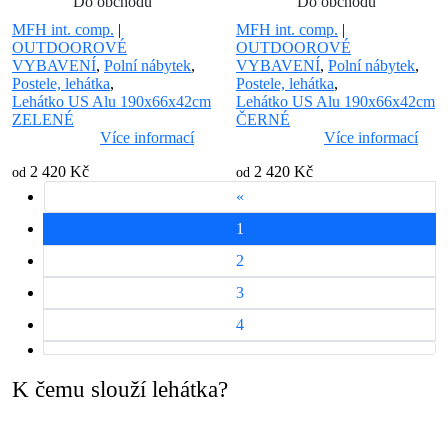
Do obchodu
Do obchodu
MFH int. comp.
|
MFH int. comp.
|
OUTDOOROVÉ
OUTDOOROVÉ
VYBAVENÍ
,
Polní nábytek
,
VYBAVENÍ
,
Polní nábytek
,
Postele, lehátka
,
Postele, lehátka
,
Lehátko US Alu 190x66x42cm
Lehátko US Alu 190x66x42cm
ZELENÉ
ČERNÉ
Více informací
Více informací
2 420 Kč
2 420 Kč
od
od
«
1
2
3
4
K čemu slouží lehátka?