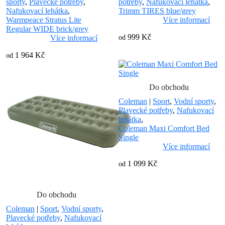
sporty
,
Plavecké potřeby
,
potřeby
,
Nafukovací lehátka
,
Nafukovací lehátka
,
Trimm TIRES blue/grey
Warmpeace Stratus Lite
Více informací
Regular WIDE brick/grey
999 Kč
Více informací
od
1 964 Kč
od
Do obchodu
Coleman
|
Sport
,
Vodní sporty
,
Plavecké potřeby
,
Nafukovací
lehátka
,
Coleman Maxi Comfort Bed
Single
Více informací
1 099 Kč
od
Do obchodu
Coleman
|
Sport
,
Vodní sporty
,
Plavecké potřeby
,
Nafukovací