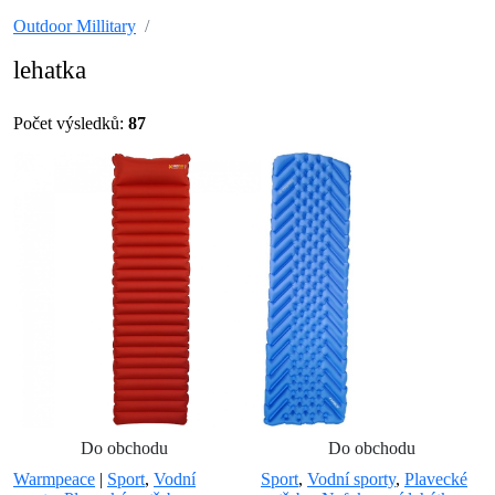
Outdoor Millitary
lehatka
Počet výsledků:
87
Do obchodu
Do obchodu
Warmpeace
|
Sport
,
Vodní
Sport
,
Vodní sporty
,
Plavecké