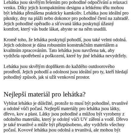
Lehátka jsou skvělým řešením pro pohodlné odpočívání a relaxaci
venku. Díky jejich kompaktnímu designu a lehkému tělu mohou
být lehátka přenášena prakticky kamkoliv. Lehátka jsou ideální pro
pikniky, dny na pláži nebo dokonce pro pohodlné čtení na zahradě.
Jejich pohodlné opěradlo a síťovaná látka poskytují úžasný
komfort, který vás bude lákat, abyste se na něm usadili.
Kromě toho, že lehátka poskytují pohodlí, jsou také velmi odolná.
Jejich odolnost je dána robustním konstrukčním materiálem a
kvalitním zpracováním. Tato lehátka jsou navržena tak, aby
vydržela opotřebení a poškození, které by jiné lehátka nevydržely.
Lehátka jsou skvělým doplňkem do každého outdoorového
prostředí. Jejich pohodlí a odolnost jsou ideální pro ty, kteří hledají
pohodlný způsob, jak si užít venkovní prostor.
Nejlepší materiál pro lehátka?
Vybírat lehátko je důležité, protože to musí být pohodlné, trvanlivé
a odolné vůči počasí. Nejlepší materiály pro lehátka jsou látky,
dřevo, kov a plast. Látky jsou pohodlné a můžou být vyrobeny z
odolného materiálu, který je odolný vůči UV záření a vodě. Dřevo
je také trvanlivé a může být přizpůsobeno, aby vydrželo všechny
počasí. Kovové lehátka jsou odolná a trvanlivá, ale mohou být