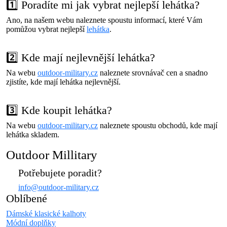
1️⃣ Poradíte mi jak vybrat nejlepší lehátka?
Ano, na našem webu naleznete spoustu informací, které Vám
pomůžou vybrat nejlepší
lehátka
.
2️⃣ Kde mají nejlevnější lehátka?
Na webu
outdoor-military.cz
naleznete srovnávač cen a snadno
zjistíte, kde mají lehátka nejlevnější.
3️⃣ Kde koupit lehátka?
Na webu
outdoor-military.cz
naleznete spoustu obchodů, kde mají
lehátka skladem.
Outdoor Millitary
Potřebujete poradit?
info@outdoor-military.cz
Oblíbené
Dámské klasické kalhoty
Módní doplňky