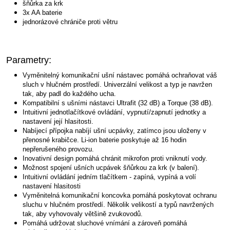
šňůrka za krk
3x AA baterie
jednorázové chrániče proti větru
Parametry:
Vyměnitelný komunikační ušní nástavec pomáhá ochraňovat váš
sluch v hlučném prostředí. Univerzální velikost a typ je navržen
tak, aby padl do každého ucha.
Kompatibilní s ušními nástavci Ultrafit (32 dB) a Torque (38 dB).
Intuitivní jednotlačítkové ovládání, vypnutí/zapnutí jednotky a
nastavení její hlasitosti.
Nabíjecí přípojka nabíjí ušní ucpávky, zatímco jsou uloženy v
přenosné krabičce. Li-ion baterie poskytuje až 16 hodin
nepřerušeného provozu.
Inovativní design pomáhá chránit mikrofon proti vniknutí vody.
Možnost spojení ušních ucpávek šňůrkou za krk (v balení).
Intuitivní ovládání jedním tlačítkem - zapíná, vypíná a volí
nastavení hlasitosti
Vyměnitelná komunikační koncovka pomáhá poskytovat ochranu
sluchu v hlučném prostředí. Několik velikostí a typů navržených
tak, aby vyhovovaly většině zvukovodů.
Pomáhá udržovat sluchové vnímání a zároveň pomáhá