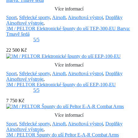
Více informací
Sport
,
Střelecké sporty
,
Airsoft
,
Airsoftová výstroj
,
Doplňky
Airsoftové výstroje
,
3M / PELTOR Elektronické špunty do uší TEP-300-EU Barva:
Tmavě šedá
5/5
22 500 Kč
Více informací
Sport
,
Střelecké sporty
,
Airsoft
,
Airsoftová výstroj
,
Doplňky
Airsoftové výstroje
,
3M / PELTOR Elektronické špunty do uší EEP-100-EU
5/5
7 750 Kč
Více informací
Sport
,
Střelecké sporty
,
Airsoft
,
Airsoftová výstroj
,
Doplňky
Airsoftové výstroje
,
3M / PELTOR Špunty do uší Peltor E-A-R Combat Arms