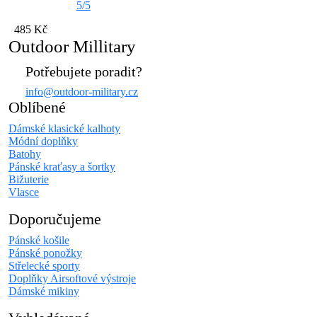
5/5
485 Kč
Outdoor Millitary
Potřebujete poradit?
info@outdoor-military.cz
Oblíbené
Dámské klasické kalhoty
Módní doplňky
Batohy
Pánské kraťasy a šortky
Bižuterie
Vlasce
Doporučujeme
Pánské košile
Pánské ponožky
Střelecké sporty
Doplňky Airsoftové výstroje
Dámské mikiny