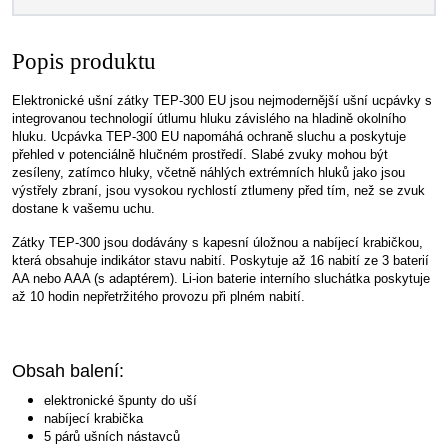
Popis produktu
Elektronické ušní zátky TEP-300 EU jsou nejmodernější ušní ucpávky s
integrovanou technologií útlumu hluku závislého na hladině okolního
hluku. Ucpávka TEP-300 EU napomáhá ochraně sluchu a poskytuje
přehled v potenciálně hlučném prostředí. Slabé zvuky mohou být
zesíleny, zatímco hluky, včetně náhlých extrémních hluků jako jsou
výstřely zbraní, jsou vysokou rychlostí ztlumeny před tím, než se zvuk
dostane k vašemu uchu.
Zátky TEP-300 jsou dodávány s kapesní úložnou a nabíjecí krabičkou,
která obsahuje indikátor stavu nabití. Poskytuje až 16 nabití ze 3 baterií
AA nebo AAA (s adaptérem). Li-ion baterie interního sluchátka poskytuje
až 10 hodin nepřetržitého provozu při plném nabití.
Obsah balení:
elektronické špunty do uší
nabíjecí krabička
5 párů ušních nástavců