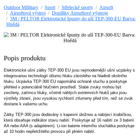
Outdoor Millitary
Sport
Střelecké sporty
Airsoft
Airsoftová výstroj
Doplňky Airsoftové výstroje
3M / PELTOR Elektronické špunty do uší TEP-300-EU Barva:
Hnědá
Popis produktu
Elektronické ušní zátky TEP-300 EU jsou nejmodernější ušní ucpávky s
integrovanou technologií útlumu hluku závislého na hladině okolního
hluku. Ucpávka TEP-300 EU napomáhá ochraně sluchu a poskytuje
přehled v potenciálně hlučném prostředí. Slabé zvuky mohou být
zesíleny, zatímco hluky, včetně náhlých extrémních hluků jako jsou
výstřely zbraní, jsou vysokou rychlostí ztlumeny před tím, než se zvuk
dostane k vašemu uchu.
Zátky TEP-300 jsou dodávány s kapesní úložnou a nabíjecí krabičkou,
která obsahuje indikátor stavu nabití. Poskytuje až 16 nabití ze 3 baterií
AA nebo AAA (s adaptérem). Li-ion baterie interního sluchátka poskytuje
až 10 hodin nepřetržitého provozu při plném nabití.