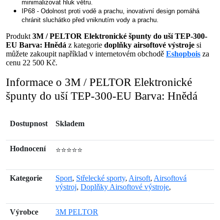
minimalizovat hluk větru.
IP68 - Odolnost proti vodě a prachu, inovativní design pomáhá
chránit sluchátko před vniknutím vody a prachu.
Produkt
3M / PELTOR Elektronické špunty do uší TEP-300-
EU Barva: Hnědá
z kategorie
doplňky airsoftové výstroje
si
můžete zakoupit například v internetovém obchodě
Eshopbois
za
cenu 22 500 Kč.
Informace o 3M / PELTOR Elektronické
špunty do uší TEP-300-EU Barva: Hnědá
Dostupnost
Skladem
Hodnocení
⭐⭐⭐⭐⭐
Kategorie
Sport
,
Střelecké sporty
,
Airsoft
,
Airsoftová
výstroj
,
Doplňky Airsoftové výstroje
,
Výrobce
3M PELTOR