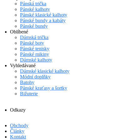
Pánská trička
Pánské kalhoty
Pánské klasické kalhoty
Pánské bundy a kabáty
Pánské bundy
Oblíbené
Dámská trička
Pánské boty
Pánské tenisky
Pánské mikiny
Dámské kalhoty
Vyhledávané
Dámské klasické kalhoty
Módní doplňky
Batohy
Pánské kraťasy a šortky
Bižuterie
Odkazy
Obchody
Články
Kontakt