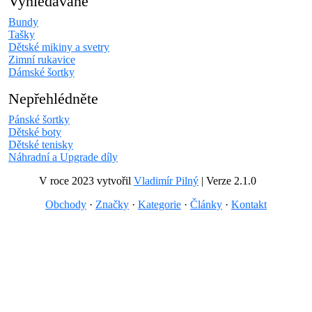
Vyhledávané
Bundy
Tašky
Dětské mikiny a svetry
Zimní rukavice
Dámské šortky
Nepřehlédněte
Pánské šortky
Dětské boty
Dětské tenisky
Náhradní a Upgrade díly
V roce 2023 vytvořil
Vladimír Pilný
| Verze 2.1.0
Obchody
·
Značky
·
Kategorie
·
Články
·
Kontakt