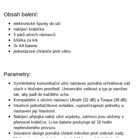
Obsah balení:
elektronické špunty do uší
nabíjecí krabička
5 párů ušních nástavců
šňůrka za krk
3x AA baterie
jednorázové chrániče proti větru
Parametry:
Vyměnitelný komunikační ušní nástavec pomáhá ochraňovat váš
sluch v hlučném prostředí. Univerzální velikost a typ je navržen
tak, aby padl do každého ucha.
Kompatibilní s ušními nástavci Ultrafit (32 dB) a Torque (38 dB).
Intuitivní jednotlačítkové ovládání, vypnutí/zapnutí jednotky a
nastavení její hlasitosti.
Nabíjecí přípojka nabíjí ušní ucpávky, zatímco jsou uloženy v
přenosné krabičce. Li-ion baterie poskytuje až 16 hodin
nepřerušeného provozu.
Inovativní design pomáhá chránit mikrofon proti vniknutí vody.