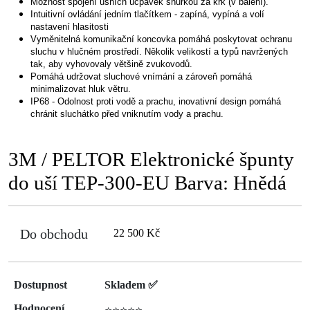
Možnost spojení ušních ucpávek šňůrkou za krk (v balení).
Intuitivní ovládání jedním tlačítkem - zapíná, vypíná a volí
nastavení hlasitosti
Vyměnitelná komunikační koncovka pomáhá poskytovat ochranu
sluchu v hlučném prostředí. Několik velikostí a typů navržených
tak, aby vyhovovaly většině zvukovodů.
Pomáhá udržovat sluchové vnímání a zároveň pomáhá
minimalizovat hluk větru.
IP68 - Odolnost proti vodě a prachu, inovativní design pomáhá
chránit sluchátko před vniknutím vody a prachu.
3M / PELTOR Elektronické špunty
do uší TEP-300-EU Barva: Hnědá
Do obchodu
22 500 Kč
Dostupnost
Skladem ✅
Hodnocení