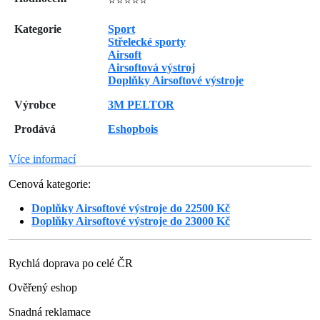
⭐⭐⭐⭐⭐
Kategorie
Sport
Střelecké sporty
Airsoft
Airsoftová výstroj
Doplňky Airsoftové výstroje
Výrobce
3M PELTOR
Prodává
Eshopbois
Více informací
Cenová kategorie:
Doplňky Airsoftové výstroje do 22500 Kč
Doplňky Airsoftové výstroje do 23000 Kč
Rychlá doprava po celé ČR
Ověřený eshop
Snadná reklamace