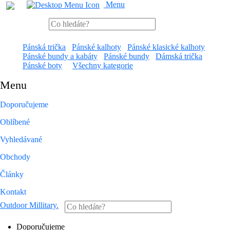
Menu
Pánská trička
Pánské kalhoty
Pánské klasické kalhoty
Pánské bundy a kabáty
Pánské bundy
Dámská trička
Pánské boty
Všechny kategorie
Menu
Doporučujeme
Oblíbené
Vyhledávané
Obchody
Články
Kontakt
Outdoor Millitary
.
Doporučujeme