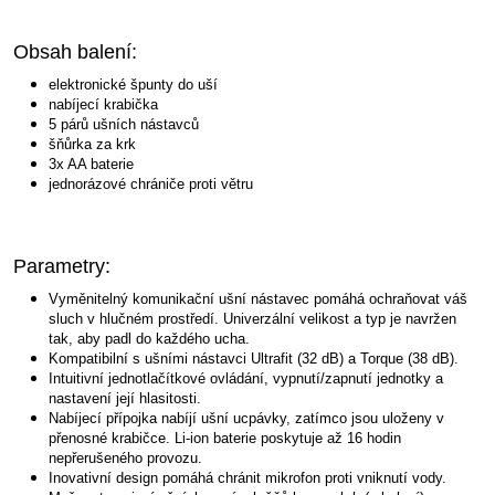
Obsah balení:
elektronické špunty do uší
nabíjecí krabička
5 párů ušních nástavců
šňůrka za krk
3x AA baterie
jednorázové chrániče proti větru
Parametry:
Vyměnitelný komunikační ušní nástavec pomáhá ochraňovat váš
sluch v hlučném prostředí. Univerzální velikost a typ je navržen
tak, aby padl do každého ucha.
Kompatibilní s ušními nástavci Ultrafit (32 dB) a Torque (38 dB).
Intuitivní jednotlačítkové ovládání, vypnutí/zapnutí jednotky a
nastavení její hlasitosti.
Nabíjecí přípojka nabíjí ušní ucpávky, zatímco jsou uloženy v
přenosné krabičce. Li-ion baterie poskytuje až 16 hodin
nepřerušeného provozu.
Inovativní design pomáhá chránit mikrofon proti vniknutí vody.