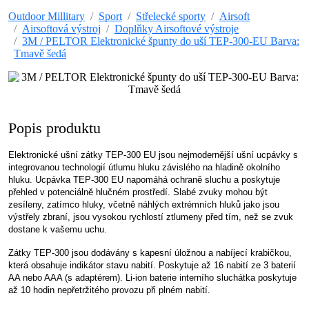
Outdoor Millitary
Sport
Střelecké sporty
Airsoft
Airsoftová výstroj
Doplňky Airsoftové výstroje
3M / PELTOR Elektronické špunty do uší TEP-300-EU Barva:
Tmavě šedá
Popis produktu
Elektronické ušní zátky TEP-300 EU jsou nejmodernější ušní ucpávky s
integrovanou technologií útlumu hluku závislého na hladině okolního
hluku. Ucpávka TEP-300 EU napomáhá ochraně sluchu a poskytuje
přehled v potenciálně hlučném prostředí. Slabé zvuky mohou být
zesíleny, zatímco hluky, včetně náhlých extrémních hluků jako jsou
výstřely zbraní, jsou vysokou rychlostí ztlumeny před tím, než se zvuk
dostane k vašemu uchu.
Zátky TEP-300 jsou dodávány s kapesní úložnou a nabíjecí krabičkou,
která obsahuje indikátor stavu nabití. Poskytuje až 16 nabití ze 3 baterií
AA nebo AAA (s adaptérem). Li-ion baterie interního sluchátka poskytuje
až 10 hodin nepřetržitého provozu při plném nabití.