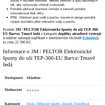
sluchu v hlučném prostředí. Několik velikostí a typů navržených
tak, aby vyhovovaly většině zvukovodů.
Pomáhá udržovat sluchové vnímání a zároveň pomáhá
minimalizovat hluk větru.
IP68 - Odolnost proti vodě a prachu, inovativní design pomáhá
chránit sluchátko před vniknutím vody a prachu.
Produkt
3M / PELTOR Elektronické špunty do uší TEP-300-
EU Barva: Tmavě šedá
z kategorie
doplňky airsoftové výstroje
si můžete zakoupit například v internetovém obchodě
Eshopbois
za cenu 22 500 Kč.
Informace o 3M / PELTOR Elektronické
špunty do uší TEP-300-EU Barva: Tmavě
šedá
Dostupnost
Skladem
Hodnocení
⭐⭐⭐⭐⭐
Kategorie
Sport
,
Střelecké sporty
,
Airsoft
,
Airsoftová