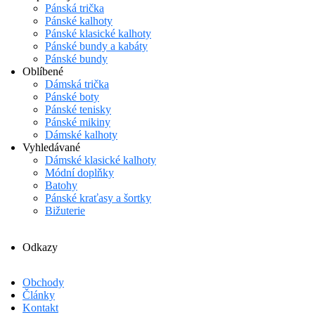
Pánská trička
Pánské kalhoty
Pánské klasické kalhoty
Pánské bundy a kabáty
Pánské bundy
Oblíbené
Dámská trička
Pánské boty
Pánské tenisky
Pánské mikiny
Dámské kalhoty
Vyhledávané
Dámské klasické kalhoty
Módní doplňky
Batohy
Pánské kraťasy a šortky
Bižuterie
Odkazy
Obchody
Články
Kontakt