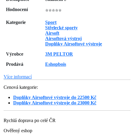
Hodnocení
⭐⭐⭐⭐⭐
Kategorie
Sport
Střelecké sporty
Airsoft
Airsoftová výstroj
Doplňky Airsoftové výstroje
Výrobce
3M PELTOR
Prodává
Eshopbois
Více informací
Cenová kategorie:
Doplňky Airsoftové výstroje do 22500 Kč
Doplňky Airsoftové výstroje do 23000 Kč
Rychlá doprava po celé ČR
Ověřený eshop