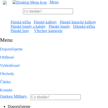
Menu
Pánská trička
Pánské kalhoty
Pánské klasické kalhoty
Pánské bundy a kabáty
Pánské bundy
Dámská trička
Pánské boty
Všechny kategorie
Menu
Doporučujeme
Oblíbené
Vyhledávané
Obchody
Články
Kontakt
Outdoor Millitary
.
Doporučujeme