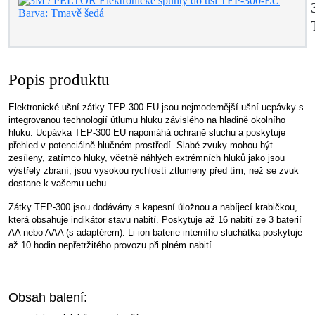
Popis produktu
Elektronické ušní zátky TEP-300 EU jsou nejmodernější ušní ucpávky s
integrovanou technologií útlumu hluku závislého na hladině okolního
hluku. Ucpávka TEP-300 EU napomáhá ochraně sluchu a poskytuje
přehled v potenciálně hlučném prostředí. Slabé zvuky mohou být
zesíleny, zatímco hluky, včetně náhlých extrémních hluků jako jsou
výstřely zbraní, jsou vysokou rychlostí ztlumeny před tím, než se zvuk
dostane k vašemu uchu.
Zátky TEP-300 jsou dodávány s kapesní úložnou a nabíjecí krabičkou,
která obsahuje indikátor stavu nabití. Poskytuje až 16 nabití ze 3 baterií
AA nebo AAA (s adaptérem). Li-ion baterie interního sluchátka poskytuje
až 10 hodin nepřetržitého provozu při plném nabití.
Obsah balení: