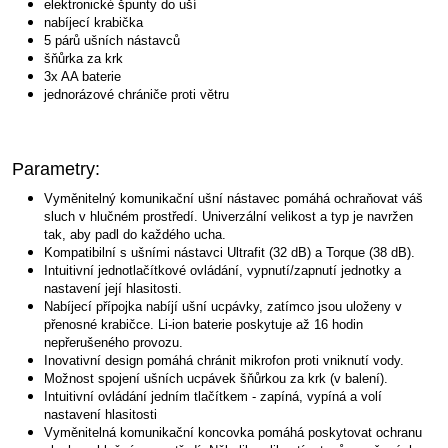
elektronické špunty do uší
nabíjecí krabička
5 párů ušních nástavců
šňůrka za krk
3x AA baterie
jednorázové chrániče proti větru
Parametry:
Vyměnitelný komunikační ušní nástavec pomáhá ochraňovat váš
sluch v hlučném prostředí. Univerzální velikost a typ je navržen
tak, aby padl do každého ucha.
Kompatibilní s ušními nástavci Ultrafit (32 dB) a Torque (38 dB).
Intuitivní jednotlačítkové ovládání, vypnutí/zapnutí jednotky a
nastavení její hlasitosti.
Nabíjecí přípojka nabíjí ušní ucpávky, zatímco jsou uloženy v
přenosné krabičce. Li-ion baterie poskytuje až 16 hodin
nepřerušeného provozu.
Inovativní design pomáhá chránit mikrofon proti vniknutí vody.
Možnost spojení ušních ucpávek šňůrkou za krk (v balení).
Intuitivní ovládání jedním tlačítkem - zapíná, vypíná a volí
nastavení hlasitosti
Vyměnitelná komunikační koncovka pomáhá poskytovat ochranu