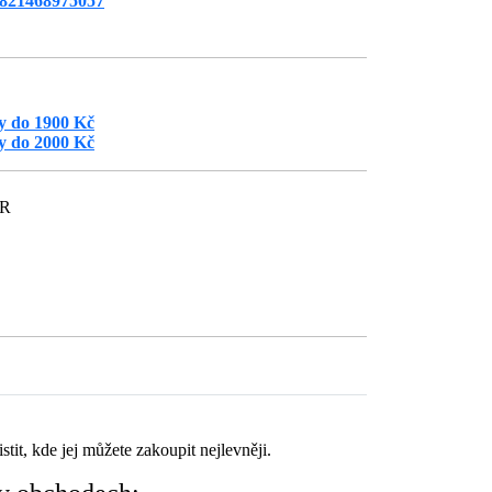
821468975057
hy do 1900 Kč
hy do 2000 Kč
ČR
tit, kde jej můžete zakoupit nejlevněji.