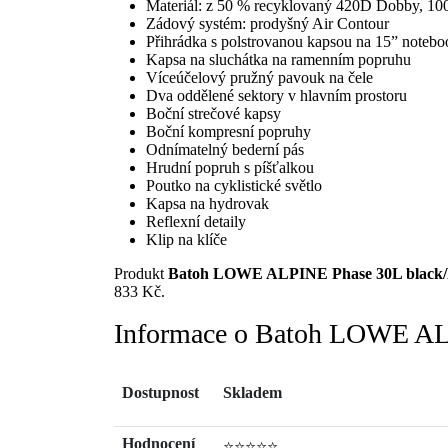
Materiál: z 50 % recyklovaný 420D Dobby, 10
Zádový systém: prodyšný Air Contour
Přihrádka s polstrovanou kapsou na 15” noteboo
Kapsa na sluchátka na ramenním popruhu
Víceúčelový pružný pavouk na čele
Dva oddělené sektory v hlavním prostoru
Boční strečové kapsy
Boční kompresní popruhy
Odnímatelný bederní pás
Hrudní popruh s píšťalkou
Poutko na cyklistické světlo
Kapsa na hydrovak
Reflexní detaily
Klip na klíče
Produkt
Batoh LOWE ALPINE Phase 30L black
833 Kč.
Informace o Batoh LOWE AL
Dostupnost
Skladem
Hodnocení
⭐⭐⭐⭐⭐