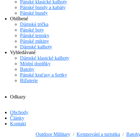
Pánské klasické kalhoty
Pánské bundy a kabáty
Pánské bundy
Oblíbené
Dámská trička
Pánské boty
Pánské tenisky
Pánské mikiny
Dámské kalhoty
Vyhledávané
Dámské klasické kalhoty
Módní doplňky
Batohy
Pánské kraťasy a šortky
Bižuterie
Odkazy
Obchody
Články
Kontakt
Outdoor Millitary
Kempování a turistika
Batohy