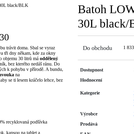
Batoh LOW
30L black
30
Do obchodu
1 83
u trávit doma. Sbal se vyraz
a tři dny někam, kde za okny
e o objemu 30 litrů má
oddělený
sník, bez kterého nedáš ránu. Do
ných k pohybu v přírodě. A bundu,
Dostupnost
pavouka
na
aby se ti lesem kráčelo lehce, bez
Hodnocení
Kategorie
Výrobce
0% recyklovaná podšívka
Prodává
k, kapsou na tablet a