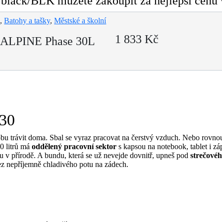
ack/BLK můžete zakoupit za nejlepší cenu 
a
,
Batohy a tašky
,
Městské a školní
1 833 Kč
ALPINE Phase 30L
30
 trávit doma. Sbal se vyraz pracovat na čerstvý vzduch. Nebo rovnou z
0 litrů má
oddělený pracovní sektor
s kapsou na notebook, tablet i zá
u v přírodě. A bundu, která se už nevejde dovnitř, upneš pod
strečové
bez nepříjemně chladivého potu na zádech.