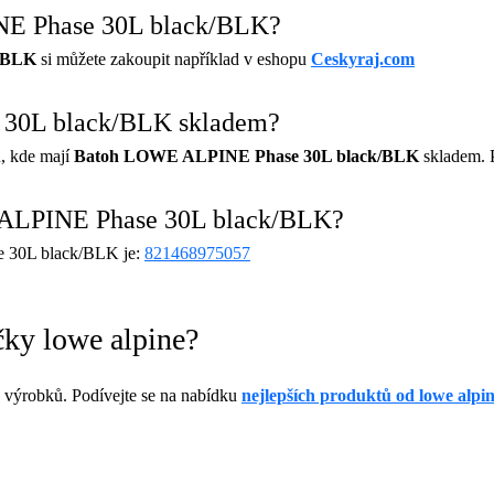
NE Phase 30L black/BLK?
/BLK
si můžete zakoupit například v eshopu
Ceskyraj.com
 30L black/BLK skladem?
, kde mají
Batoh LOWE ALPINE Phase 30L black/BLK
skladem. P
 ALPINE Phase 30L black/BLK?
 30L black/BLK je:
821468975057
čky lowe alpine?
 výrobků. Podívejte se na nabídku
nejlepších produktů od lowe alpi