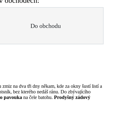
v obchodech:
Do obchodu
miz na dva tři dny někam, kde za okny šustí listí a
pisník, bez kterého nedáš ránu. Do zbývajícího
ho pavouka
na čele batohu.
Prodyšný zádový