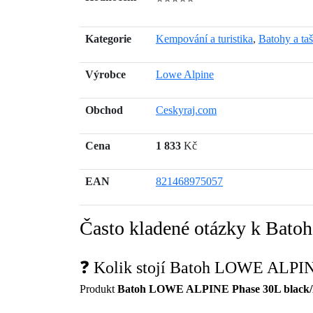
Kategorie
Kempování a turistika
,
Batohy a ta
Výrobce
Lowe Alpine
Obchod
Ceskyraj.com
Cena
1 833
Kč
EAN
821468975057
Často kladené otázky k Ba
❓ Kolik stojí Batoh LOWE ALPI
Produkt
Batoh LOWE ALPINE Phase 30L black