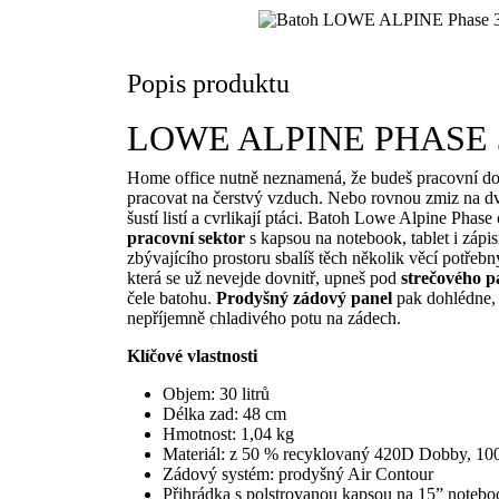
Popis produktu
LOWE ALPINE
PHASE 
Home office nutně neznamená, že budeš pracovní dob
pracovat na čerstvý vzduch. Nebo rovnou zmiz na dv
šustí listí a cvrlikají ptáci. Batoh Lowe Alpine Phas
pracovní sektor
s kapsou na notebook, tablet i zápi
zbývajícího prostoru sbalíš těch několik věcí potřeb
která se už nevejde dovnitř, upneš pod
strečového 
čele batohu.
Prodyšný zádový panel
pak dohlédne, 
nepříjemně chladivého potu na zádech.
Klíčové vlastnosti
Objem: 30 litrů
Délka zad: 48 cm
Hmotnost: 1,04 kg
Materiál: z 50 % recyklovaný 420D Dobby, 10
Zádový systém: prodyšný Air Contour
Přihrádka s polstrovanou kapsou na 15” noteboo