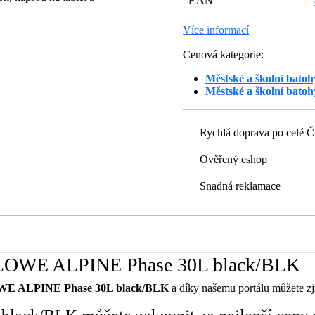
EAN
Více informací
Cenová kategorie:
Městské a školní bato
Městské a školní bato
Rychlá doprava po celé 
Ověřený eshop
Snadná reklamace
h LOWE ALPINE Phase 30L black/BLK
WE ALPINE Phase 30L black/BLK
a díky našemu portálu můžete zjis