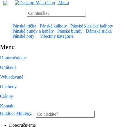
Menu
Pánská trička
Pánské kalhoty
Pánské klasické kalhoty
Pánské bundy a kabáty
Pánské bundy
Dámská trička
Pánské boty
Všechny kategorie
Menu
Doporučujeme
Oblíbené
Vyhledávané
Obchody
Články
Kontakt
Outdoor Millitary
.
Doporučujeme