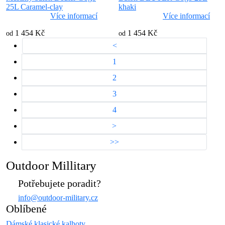
25L Caramel-clay
khaki
Více informací
Více informací
1 454 Kč
1 454 Kč
od
od
<
1
2
3
4
>
>>
Outdoor Millitary
Potřebujete poradit?
info@outdoor-military.cz
Oblíbené
Dámské klasické kalhoty