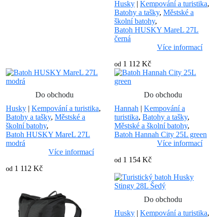
Husky
|
Kempování a turistika
,
Batohy a tašky
,
Městské a
školní batohy
,
Batoh HUSKY MareL 27L
černá
Více informací
1 112 Kč
od
Do obchodu
Do obchodu
Husky
|
Kempování a turistika
,
Hannah
|
Kempování a
Batohy a tašky
,
Městské a
turistika
,
Batohy a tašky
,
školní batohy
,
Městské a školní batohy
,
Batoh HUSKY MareL 27L
Batoh Hannah City 25L green
modrá
Více informací
Více informací
1 154 Kč
od
1 112 Kč
od
Do obchodu
Husky
|
Kempování a turistika
,