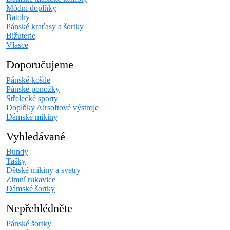
Módní doplňky
Batohy
Pánské kraťasy a šortky
Bižuterie
Vlasce
Doporučujeme
Pánské košile
Pánské ponožky
Střelecké sporty
Doplňky Airsoftové výstroje
Dámské mikiny
Vyhledávané
Bundy
Tašky
Dětské mikiny a svetry
Zimní rukavice
Dámské šortky
Nepřehlédněte
Pánské šortky