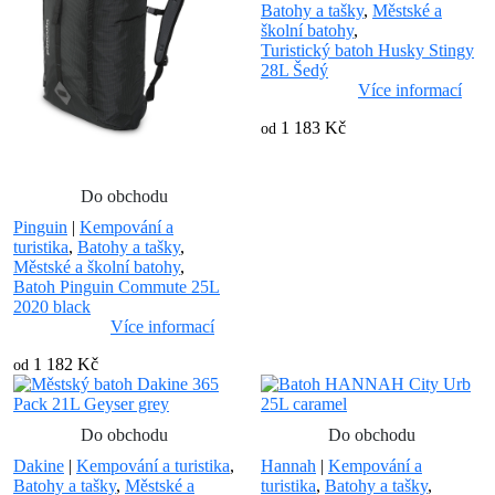
Batohy a tašky
,
Městské a
školní batohy
,
Turistický batoh Husky Stingy
28L Šedý
Více informací
1 183 Kč
od
Do obchodu
Pinguin
|
Kempování a
turistika
,
Batohy a tašky
,
Městské a školní batohy
,
Batoh Pinguin Commute 25L
2020 black
Více informací
1 182 Kč
od
Do obchodu
Do obchodu
Dakine
|
Kempování a turistika
,
Hannah
|
Kempování a
Batohy a tašky
,
Městské a
turistika
,
Batohy a tašky
,