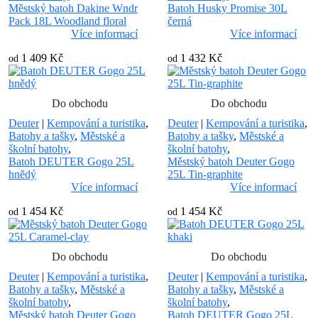
Městský batoh Dakine Wndr
Batoh Husky Promise 30L
Pack 18L Woodland floral
černá
Více informací
Více informací
1 409 Kč
1 432 Kč
od
od
Do obchodu
Do obchodu
Deuter
|
Kempování a turistika
,
Deuter
|
Kempování a turistika
,
Batohy a tašky
,
Městské a
Batohy a tašky
,
Městské a
školní batohy
,
školní batohy
,
Batoh DEUTER Gogo 25L
Městský batoh Deuter Gogo
hnědý
25L Tin-graphite
Více informací
Více informací
1 454 Kč
1 454 Kč
od
od
Do obchodu
Do obchodu
Deuter
|
Kempování a turistika
,
Deuter
|
Kempování a turistika
,
Batohy a tašky
,
Městské a
Batohy a tašky
,
Městské a
školní batohy
,
školní batohy
,
Městský batoh Deuter Gogo
Batoh DEUTER Gogo 25L