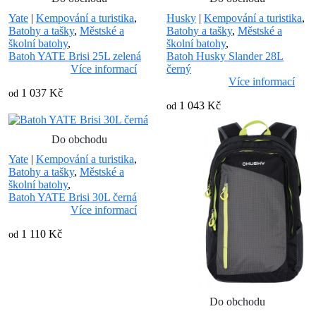
Yate
|
Kempování a turistika
,
Husky
|
Kempování a turistika
,
Batohy a tašky
,
Městské a
Batohy a tašky
,
Městské a
školní batohy
,
školní batohy
,
Batoh YATE Brisi 25L zelená
Batoh Husky Slander 28L
Více informací
černý
Více informací
1 037 Kč
od
1 043 Kč
od
Do obchodu
Yate
|
Kempování a turistika
,
Batohy a tašky
,
Městské a
školní batohy
,
Batoh YATE Brisi 30L černá
Více informací
1 110 Kč
od
Do obchodu