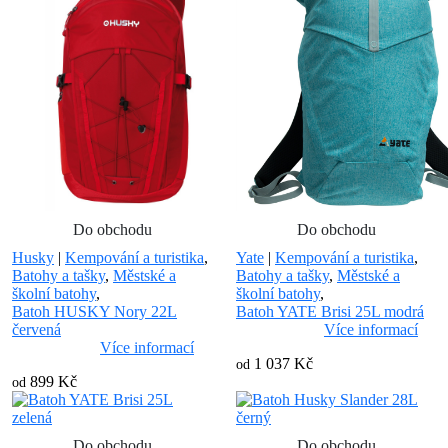
Do obchodu
Do obchodu
Husky
|
Kempování a turistika
,
Yate
|
Kempování a turistika
,
Batohy a tašky
,
Městské a
Batohy a tašky
,
Městské a
školní batohy
,
školní batohy
,
Batoh HUSKY Nory 22L
Batoh YATE Brisi 25L modrá
červená
Více informací
Více informací
1 037 Kč
od
899 Kč
od
Do obchodu
Do obchodu