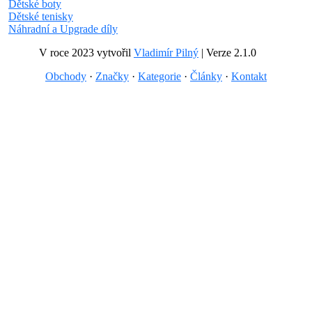
Dětské boty
Dětské tenisky
Náhradní a Upgrade díly
V roce 2023 vytvořil
Vladimír Pilný
| Verze 2.1.0
Obchody
·
Značky
·
Kategorie
·
Články
·
Kontakt