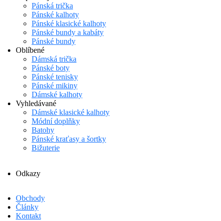
Pánská trička
Pánské kalhoty
Pánské klasické kalhoty
Pánské bundy a kabáty
Pánské bundy
Oblíbené
Dámská trička
Pánské boty
Pánské tenisky
Pánské mikiny
Dámské kalhoty
Vyhledávané
Dámské klasické kalhoty
Módní doplňky
Batohy
Pánské kraťasy a šortky
Bižuterie
Odkazy
Obchody
Články
Kontakt