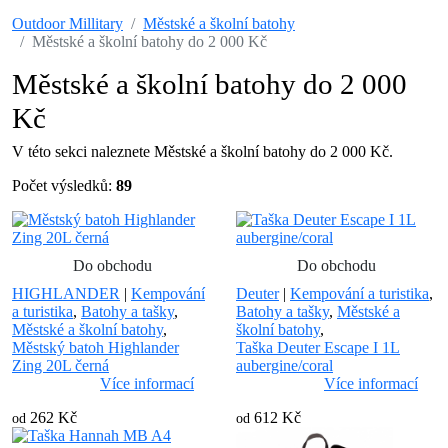
Outdoor Millitary
Městské a školní batohy
Městské a školní batohy do 2 000 Kč
Městské a školní batohy do 2 000
Kč
V této sekci naleznete Městské a školní batohy do 2 000 Kč.
Počet výsledků:
89
Do obchodu
Do obchodu
HIGHLANDER
|
Kempování
Deuter
|
Kempování a turistika
,
a turistika
,
Batohy a tašky
,
Batohy a tašky
,
Městské a
Městské a školní batohy
,
školní batohy
,
Městský batoh Highlander
Taška Deuter Escape I 1L
Zing 20L černá
aubergine/coral
Více informací
Více informací
262 Kč
612 Kč
od
od