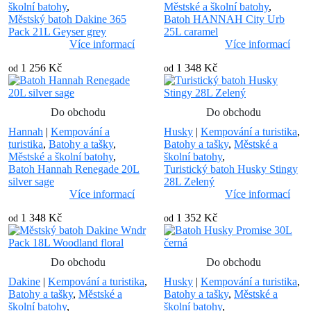
školní batohy
,
Městské a školní batohy
,
Městský batoh Dakine 365
Batoh HANNAH City Urb
Pack 21L Geyser grey
25L caramel
Více informací
Více informací
1 256 Kč
1 348 Kč
od
od
Do obchodu
Do obchodu
Hannah
|
Kempování a
Husky
|
Kempování a turistika
,
turistika
,
Batohy a tašky
,
Batohy a tašky
,
Městské a
Městské a školní batohy
,
školní batohy
,
Batoh Hannah Renegade 20L
Turistický batoh Husky Stingy
silver sage
28L Zelený
Více informací
Více informací
1 348 Kč
1 352 Kč
od
od
Do obchodu
Do obchodu
Dakine
|
Kempování a turistika
,
Husky
|
Kempování a turistika
,
Batohy a tašky
,
Městské a
Batohy a tašky
,
Městské a
školní batohy
,
školní batohy
,