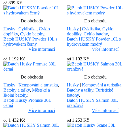
899 Kč
od
Do obchodu
Do obchodu
Husky
|
Cyklistika
,
Cyklo
Husky
|
Cyklistika
,
Cyklo
doplňky
,
Cyklo batohy
,
doplňky
,
Cyklo batohy
,
Batoh HUSKY Powder 10L s
Batoh HUSKY Powder 10L s
hydrovakem černý
hydrovakem modrý
Více informací
Více informací
1 192 Kč
1 192 Kč
od
od
Do obchodu
Do obchodu
Husky
|
Kempování a turistika
,
Husky
|
Kempování a turistika
,
Batohy a tašky
,
Městské a
Batohy a tašky
,
Turistické
školní batohy
,
batohy
,
Batoh Husky Promise 30L
Batoh HUSKY Salmon 30L
černá
oranžová
Více informací
Více informací
1 432 Kč
1 253 Kč
od
od