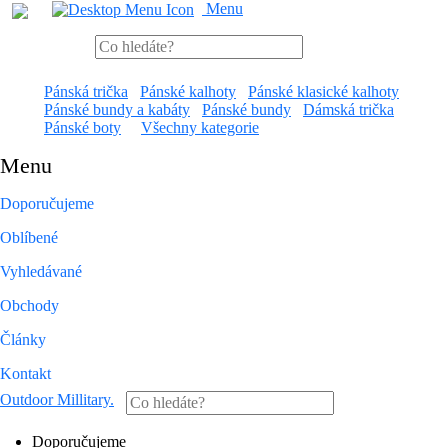
Menu
Pánská trička
Pánské kalhoty
Pánské klasické kalhoty
Pánské bundy a kabáty
Pánské bundy
Dámská trička
Pánské boty
Všechny kategorie
Menu
Doporučujeme
Oblíbené
Vyhledávané
Obchody
Články
Kontakt
Outdoor Millitary
.
Doporučujeme