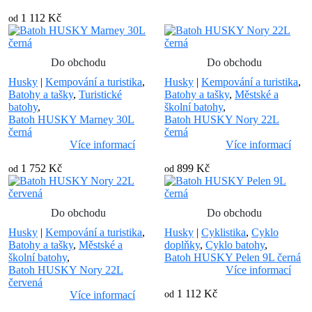
1 112 Kč
od
Do obchodu
Do obchodu
Husky
|
Kempování a turistika
,
Husky
|
Kempování a turistika
,
Batohy a tašky
,
Turistické
Batohy a tašky
,
Městské a
batohy
,
školní batohy
,
Batoh HUSKY Marney 30L
Batoh HUSKY Nory 22L
černá
černá
Více informací
Více informací
1 752 Kč
899 Kč
od
od
Do obchodu
Do obchodu
Husky
|
Kempování a turistika
,
Husky
|
Cyklistika
,
Cyklo
Batohy a tašky
,
Městské a
doplňky
,
Cyklo batohy
,
školní batohy
,
Batoh HUSKY Pelen 9L černá
Batoh HUSKY Nory 22L
Více informací
červená
1 112 Kč
Více informací
od