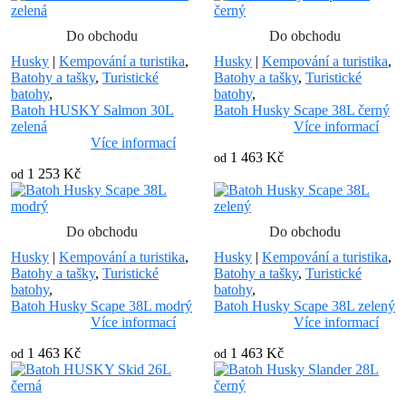
Do obchodu
Do obchodu
Husky
|
Kempování a turistika
,
Husky
|
Kempování a turistika
,
Batohy a tašky
,
Turistické
Batohy a tašky
,
Turistické
batohy
,
batohy
,
Batoh HUSKY Salmon 30L
Batoh Husky Scape 38L černý
zelená
Více informací
Více informací
1 463 Kč
od
1 253 Kč
od
Do obchodu
Do obchodu
Husky
|
Kempování a turistika
,
Husky
|
Kempování a turistika
,
Batohy a tašky
,
Turistické
Batohy a tašky
,
Turistické
batohy
,
batohy
,
Batoh Husky Scape 38L modrý
Batoh Husky Scape 38L zelený
Více informací
Více informací
1 463 Kč
1 463 Kč
od
od