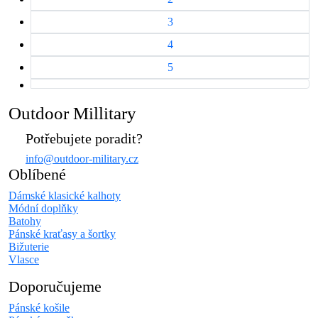
3
4
5
Outdoor Millitary
Potřebujete poradit?
info@outdoor-military.cz
Oblíbené
Dámské klasické kalhoty
Módní doplňky
Batohy
Pánské kraťasy a šortky
Bižuterie
Vlasce
Doporučujeme
Pánské košile