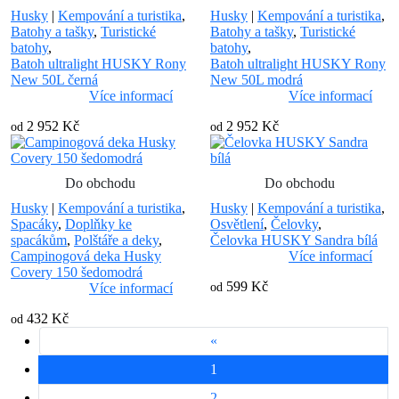
Husky
|
Kempování a turistika
,
Husky
|
Kempování a turistika
,
Batohy a tašky
,
Turistické
Batohy a tašky
,
Turistické
batohy
,
batohy
,
Batoh ultralight HUSKY Rony
Batoh ultralight HUSKY Rony
New 50L černá
New 50L modrá
Více informací
Více informací
2 952 Kč
2 952 Kč
od
od
Do obchodu
Do obchodu
Husky
|
Kempování a turistika
,
Husky
|
Kempování a turistika
,
Spacáky
,
Doplňky ke
Osvětlení
,
Čelovky
,
spacákům
,
Polštáře a deky
,
Čelovka HUSKY Sandra bílá
Campinogová deka Husky
Více informací
Covery 150 šedomodrá
599 Kč
Více informací
od
432 Kč
od
«
1
2