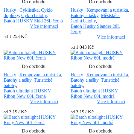
Do obchodu
Do obchodu
Husky
|
Cyklistika
,
Cyklo
Husky
|
Kempování a turistika
,
doplňky
,
Cyklo batohy
,
Batohy a tašky
,
Městské a
Batoh HUSKY Skid 26L černá
školní batohy
,
Více informací
Batoh Husky Slander 28L
černý
1 253 Kč
od
Více informací
1 043 Kč
od
Do obchodu
Do obchodu
Husky
|
Kempování a turistika
,
Husky
|
Kempování a turistika
,
Batohy a tašky
,
Turistické
Batohy a tašky
,
Turistické
batohy
,
batohy
,
Batoh ultralight HUSKY
Batoh ultralight HUSKY
Ribon New 60L černá
Ribon New 60L modrá
Více informací
Více informací
3 192 Kč
3 192 Kč
od
od
Do obchodu
Do obchodu