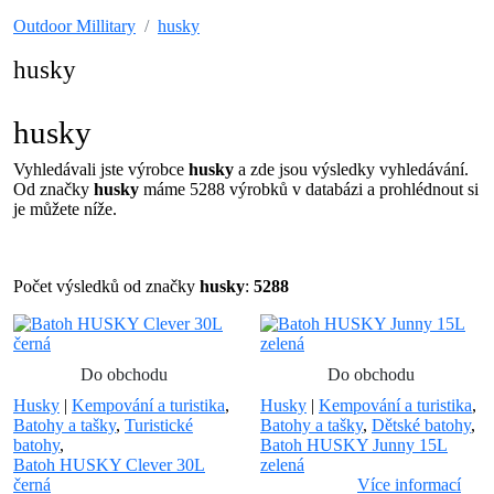
Outdoor Millitary
husky
husky
husky
Vyhledávali jste výrobce
husky
a zde jsou výsledky vyhledávání.
Od značky
husky
máme 5288 výrobků v databázi a prohlédnout si
je můžete níže.
Počet výsledků od značky
husky
:
5288
Do obchodu
Do obchodu
Husky
|
Kempování a turistika
,
Husky
|
Kempování a turistika
,
Batohy a tašky
,
Turistické
Batohy a tašky
,
Dětské batohy
,
batohy
,
Batoh HUSKY Junny 15L
Batoh HUSKY Clever 30L
zelená
černá
Více informací