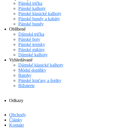
Pánská trička
Pánské kalhoty
Pánské klasické kalhoty
Pánské bundy a kabáty
Pánské bundy
Oblíbené
Dámská trička
Pánské boty
Pánské tenisky
Pánské mikiny
Dámské kalhoty
Vyhledávané
Dámské klasické kalhoty
Módní doplňky
Batohy
Pánské kraťasy a šortky
Bižuterie
Odkazy
Obchody
Články
Kontakt