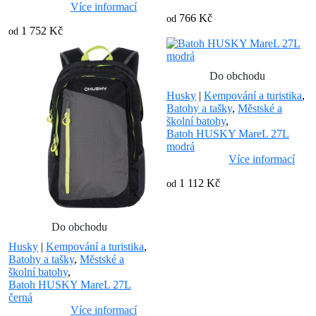
Více informací
766 Kč
od
1 752 Kč
od
Do obchodu
Husky
|
Kempování a turistika
,
Batohy a tašky
,
Městské a
školní batohy
,
Batoh HUSKY MareL 27L
modrá
Více informací
1 112 Kč
od
Do obchodu
Husky
|
Kempování a turistika
,
Batohy a tašky
,
Městské a
školní batohy
,
Batoh HUSKY MareL 27L
černá
Více informací