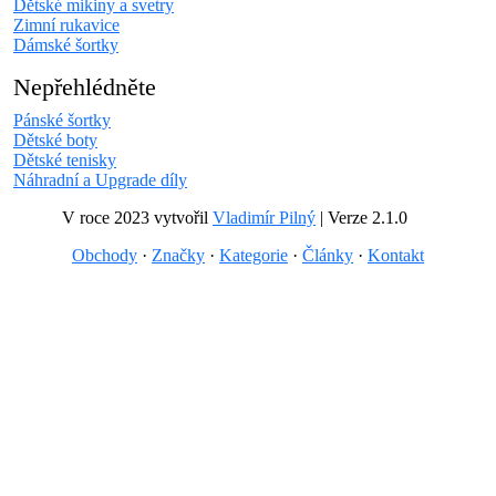
Dětské mikiny a svetry
Zimní rukavice
Dámské šortky
Nepřehlédněte
Pánské šortky
Dětské boty
Dětské tenisky
Náhradní a Upgrade díly
V roce 2023 vytvořil
Vladimír Pilný
| Verze 2.1.0
Obchody
·
Značky
·
Kategorie
·
Články
·
Kontakt