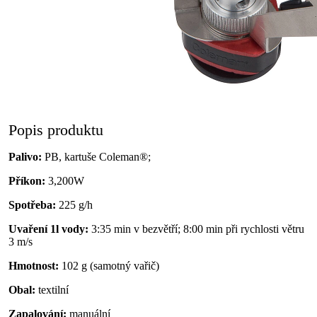
Popis produktu
Palivo:
PB, kartuše Coleman®;
Příkon:
3,200W
Spotřeba:
225 g/h
Uvaření 1l vody:
3:35 min v bezvětří; 8:00 min při rychlosti větru
3 m/s
Hmotnost:
102 g (samotný vařič)
Obal:
textilní
Zapalování:
manuální