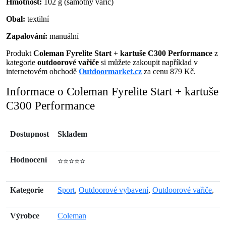
Hmotnost:
102 g (samotný vařič)
Obal:
textilní
Zapalování:
manuální
Produkt
Coleman Fyrelite Start + kartuše C300 Performance
z
kategorie
outdoorové vařiče
si můžete zakoupit například v
internetovém obchodě
Outdoormarket.cz
za cenu 879 Kč.
Informace o Coleman Fyrelite Start + kartuše
C300 Performance
Dostupnost
Skladem
Hodnocení
⭐⭐⭐⭐⭐
Kategorie
Sport
,
Outdoorové vybavení
,
Outdoorové vařiče
,
Výrobce
Coleman