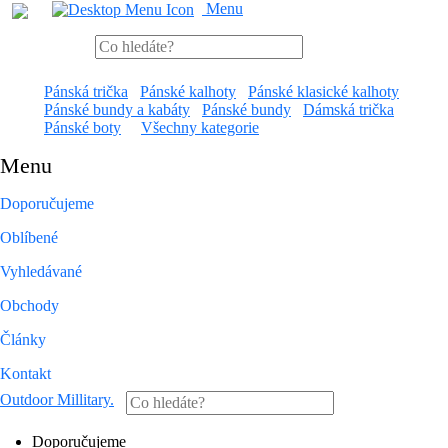
Menu
Pánská trička
Pánské kalhoty
Pánské klasické kalhoty
Pánské bundy a kabáty
Pánské bundy
Dámská trička
Pánské boty
Všechny kategorie
Menu
Doporučujeme
Oblíbené
Vyhledávané
Obchody
Články
Kontakt
Outdoor Millitary
.
Doporučujeme