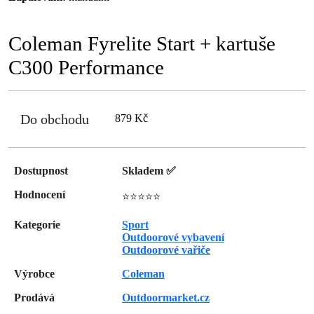
Coleman Fyrelite Start + kartuše
C300 Performance
Do obchodu
879 Kč
Dostupnost
Skladem ✅
Hodnocení
⭐⭐⭐⭐⭐
Kategorie
Sport
Outdoorové vybavení
Outdoorové vařiče
Výrobce
Coleman
Prodává
Outdoormarket.cz