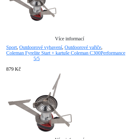
Více informací
Sport
,
Outdoorové vybavení
,
Outdoorové vařiče
,
Coleman Fyrelite Start + kartuše Coleman C300Performance
5/5
879 Kč