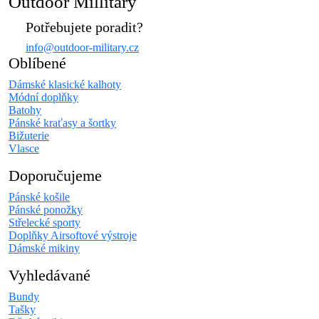
Outdoor Millitary
Potřebujete poradit?
info@outdoor-military.cz
Oblíbené
Dámské klasické kalhoty
Módní doplňky
Batohy
Pánské kraťasy a šortky
Bižuterie
Vlasce
Doporučujeme
Pánské košile
Pánské ponožky
Střelecké sporty
Doplňky Airsoftové výstroje
Dámské mikiny
Vyhledávané
Bundy
Tašky