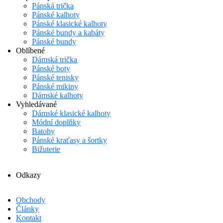
Pánská trička
Pánské kalhoty
Pánské klasické kalhoty
Pánské bundy a kabáty
Pánské bundy
Oblíbené
Dámská trička
Pánské boty
Pánské tenisky
Pánské mikiny
Dámské kalhoty
Vyhledávané
Dámské klasické kalhoty
Módní doplňky
Batohy
Pánské kraťasy a šortky
Bižuterie
Odkazy
Obchody
Články
Kontakt