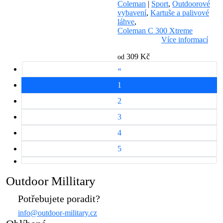
Coleman
|
Sport
,
Outdoorové
vybavení
,
Kartuše a palivové
láhve
,
Coleman C 300 Xtreme
Více informací
309 Kč
od
«
1
2
3
4
5
Outdoor Millitary
Potřebujete poradit?
info@outdoor-military.cz