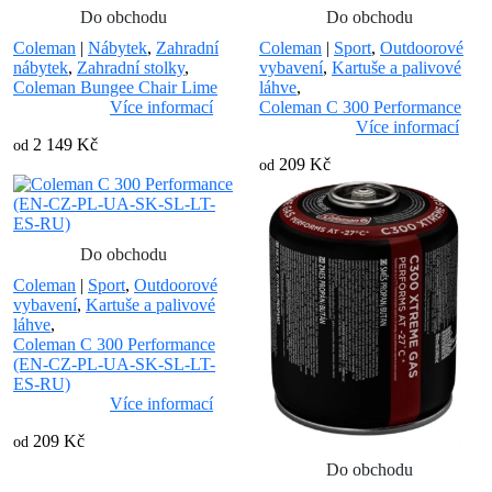
Do obchodu
Do obchodu
Coleman
|
Nábytek
,
Zahradní
Coleman
|
Sport
,
Outdoorové
nábytek
,
Zahradní stolky
,
vybavení
,
Kartuše a palivové
Coleman Bungee Chair Lime
láhve
,
Více informací
Coleman C 300 Performance
Více informací
2 149 Kč
od
209 Kč
od
Do obchodu
Coleman
|
Sport
,
Outdoorové
vybavení
,
Kartuše a palivové
láhve
,
Coleman C 300 Performance
(EN-CZ-PL-UA-SK-SL-LT-
ES-RU)
Více informací
209 Kč
od
Do obchodu