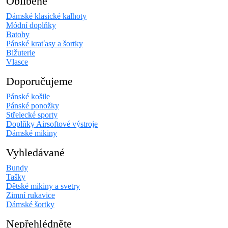
Oblíbené
Dámské klasické kalhoty
Módní doplňky
Batohy
Pánské kraťasy a šortky
Bižuterie
Vlasce
Doporučujeme
Pánské košile
Pánské ponožky
Střelecké sporty
Doplňky Airsoftové výstroje
Dámské mikiny
Vyhledávané
Bundy
Tašky
Dětské mikiny a svetry
Zimní rukavice
Dámské šortky
Nepřehlédněte