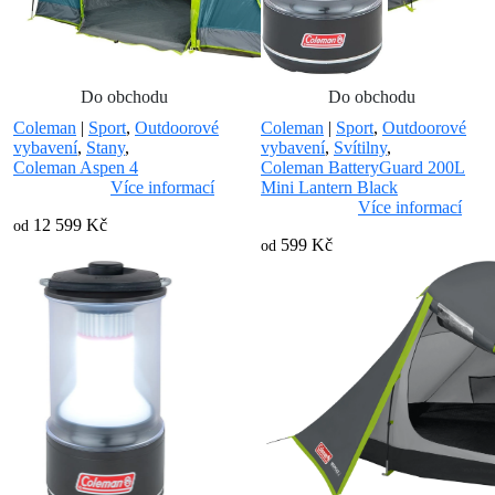
Do obchodu
Do obchodu
Coleman
|
Sport
,
Outdoorové
Coleman
|
Sport
,
Outdoorové
vybavení
,
Stany
,
vybavení
,
Svítilny
,
Coleman Aspen 4
Coleman BatteryGuard 200L
Více informací
Mini Lantern Black
Více informací
12 599 Kč
od
599 Kč
od