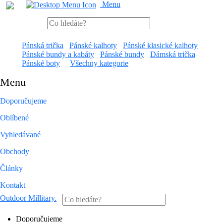
Menu
Pánská trička
Pánské kalhoty
Pánské klasické kalhoty
Pánské bundy a kabáty
Pánské bundy
Dámská trička
Pánské boty
Všechny kategorie
Menu
Doporučujeme
Oblíbené
Vyhledávané
Obchody
Články
Kontakt
Outdoor Millitary
.
Doporučujeme