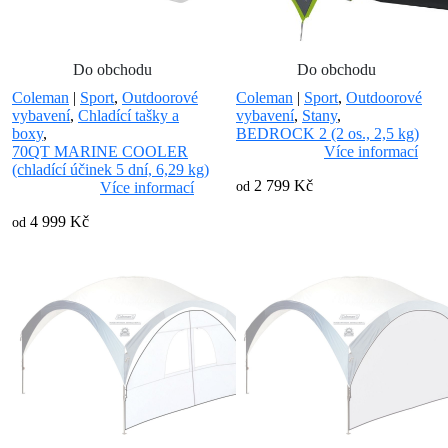
Do obchodu
Do obchodu
Coleman
|
Sport
,
Outdoorové
Coleman
|
Sport
,
Outdoorové
vybavení
,
Chladící tašky a
vybavení
,
Stany
,
boxy
,
BEDROCK 2 (2 os., 2,5 kg)
70QT MARINE COOLER
Více informací
(chladící účinek 5 dní, 6,29 kg)
2 799 Kč
Více informací
od
4 999 Kč
od