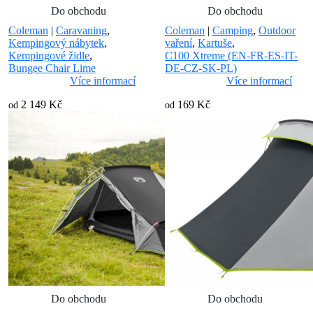
Do obchodu
Do obchodu
Coleman
|
Caravaning
,
Coleman
|
Camping
,
Outdoor
Kempingový nábytek
,
vaření
,
Kartuše
,
Kempingové židle
,
C100 Xtreme (EN-FR-ES-IT-
Bungee Chair Lime
DE-CZ-SK-PL)
Více informací
Více informací
2 149 Kč
169 Kč
od
od
Do obchodu
Do obchodu