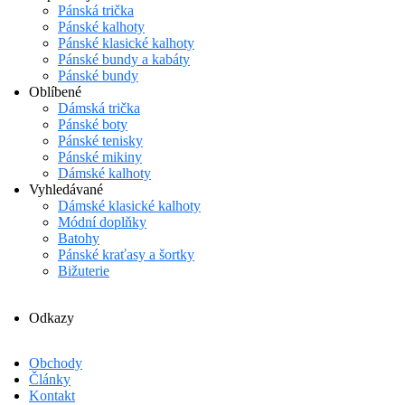
Pánská trička
Pánské kalhoty
Pánské klasické kalhoty
Pánské bundy a kabáty
Pánské bundy
Oblíbené
Dámská trička
Pánské boty
Pánské tenisky
Pánské mikiny
Dámské kalhoty
Vyhledávané
Dámské klasické kalhoty
Módní doplňky
Batohy
Pánské kraťasy a šortky
Bižuterie
Odkazy
Obchody
Články
Kontakt