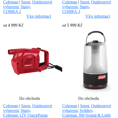
Coleman
|
Sport
,
Outdoorové
Coleman
|
Sport
,
Outdoorové
vybavení
,
Stany
,
vybavení
,
Stany
,
COBRA 2
COBRA 3
Více informací
Více informací
4 999 Kč
5 999 Kč
od
od
Do obchodu
Do obchodu
Coleman
|
Sport
,
Outdoorové
Coleman
|
Sport
,
Outdoorové
vybavení
,
Stany
,
vybavení
,
Svítilny
,
Coleman 12V QuickPump
Coleman 360 Sound & Light