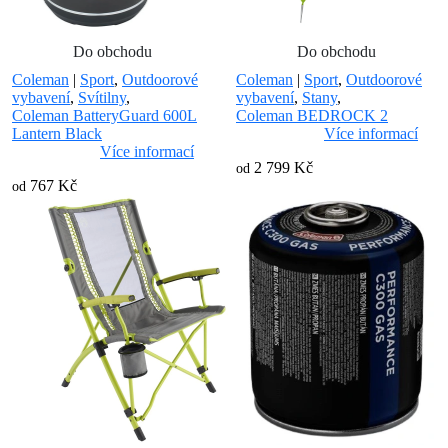
Do obchodu
Do obchodu
Coleman
|
Sport
,
Outdoorové
Coleman
|
Sport
,
Outdoorové
vybavení
,
Svítilny
,
vybavení
,
Stany
,
Coleman BatteryGuard 600L
Coleman BEDROCK 2
Lantern Black
Více informací
Více informací
2 799 Kč
od
767 Kč
od