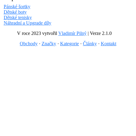
Pánské šortky
Dětské boty
Dětské tenisky
Náhradní a Upgrade díly
V roce 2023 vytvořil
Vladimír Pilný
| Verze 2.1.0
Obchody
·
Značky
·
Kategorie
·
Články
·
Kontakt