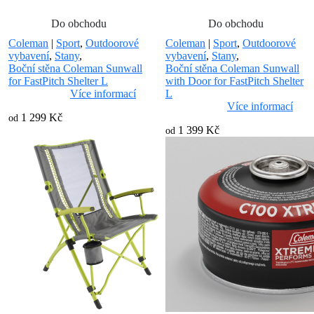
Do obchodu
Do obchodu
Coleman
|
Sport
,
Outdoorové
Coleman
|
Sport
,
Outdoorové
vybavení
,
Stany
,
vybavení
,
Stany
,
Boční stěna Coleman Sunwall
Boční stěna Coleman Sunwall
for FastPitch Shelter L
with Door for FastPitch Shelter
Více informací
L
Více informací
1 299 Kč
od
1 399 Kč
od