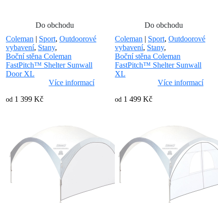
Do obchodu
Do obchodu
Coleman
|
Sport
,
Outdoorové
Coleman
|
Sport
,
Outdoorové
vybavení
,
Stany
,
vybavení
,
Stany
,
Boční stěna Coleman
Boční stěna Coleman
FastPitch™ Shelter Sunwall
FastPitch™ Shelter Sunwall
Door XL
XL
Více informací
Více informací
1 399 Kč
1 499 Kč
od
od