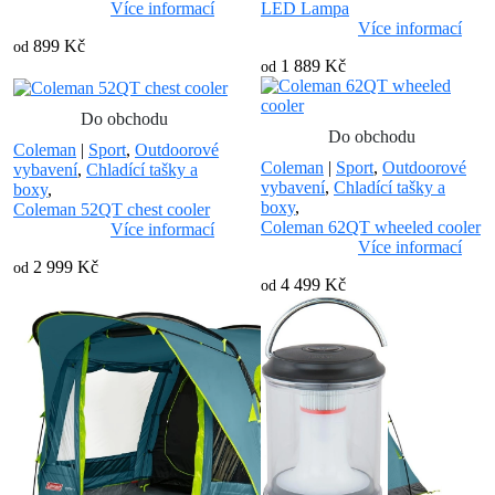
Více informací
LED Lampa
Více informací
899 Kč
od
1 889 Kč
od
Do obchodu
Do obchodu
Coleman
|
Sport
,
Outdoorové
Coleman
|
Sport
,
Outdoorové
vybavení
,
Chladící tašky a
vybavení
,
Chladící tašky a
boxy
,
boxy
,
Coleman 52QT chest cooler
Coleman 62QT wheeled cooler
Více informací
Více informací
2 999 Kč
od
4 499 Kč
od